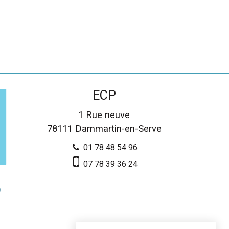
ECP
1 Rue neuve
78111
Dammartin-en-Serve
01 78 48 54 96
07 78 39 36 24