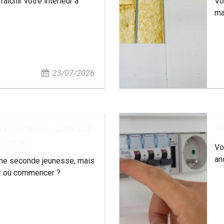
aîchir votre intérieur à
Vo
?
ma
23/07/2026
ur sur mesure : guide pour
Ré
re projet
Vo
an
une seconde jeunesse, mais
r où commencer ?