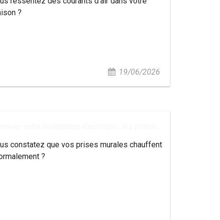
us ressentez des courants d'air dans votre
ison ?
19/06/2026
nover votre installation électrique : les points...
us constatez que vos prises murales chauffent
ormalement ?