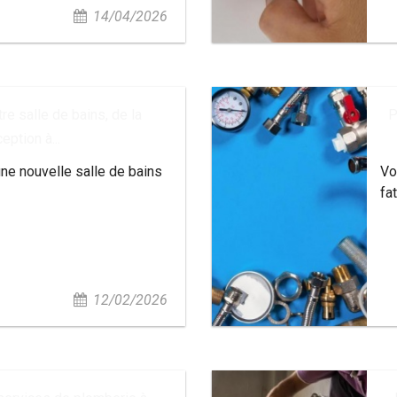
14/04/2026
re salle de bains, de la
P
eption à...
ne nouvelle salle de bains
Vo
fa
12/02/2026