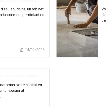
services de plomberie à...
 d'eau soudaine, un robinet
Vo
nctionnement persistant ou
d'
ca
14/01/2026
 rénovation intérieure à...
nsformer votre habitat en
ontemporain et
.